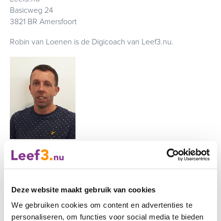
Basicweg 24
3821 BR Amersfoort
Robin van Loenen is de Digicoach van Leef3.nu.
De Digicoach probeert zoveel mogelijk mensen te helpen.
Mocht u toch niet kunnen op de afgesproken datum zou u
dit dan bijtijds aan ons kunnen doorgeven?
Deze website maakt gebruik van cookies
Hartelijke groeten,
We gebruiken cookies om content en advertenties te
Het team van Leef3.nu
personaliseren, om functies voor social media te bieden