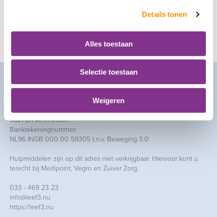
Leef3.nu Zorgcollectief
Details tonen
bel ons
033 - 469 23 23
Alles toestaan
mail ons
info@leef3.nu
Selectie toestaan
Contact
Weigeren
Leef3.nu
Basicweg 24
3821 BR Amersfoort
Bankrekeningnummer:
NL96 INGB 000 00 59305 t.n.v. Beweging 3.0
Hulpmiddelen zijn op dit adres niet verkrijgbaar. Hiervoor kunt u
terecht bij Medipoint, Vegro en Zuiver Zorg.
033 - 469 23 23
info@leef3.nu
https://leef3.nu