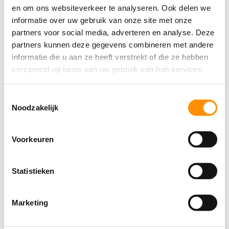
en om ons websiteverkeer te analyseren. Ook delen we
informatie over uw gebruik van onze site met onze
partners voor social media, adverteren en analyse. Deze
partners kunnen deze gegevens combineren met andere
Mail
Print
Tweet
informatie die u aan ze heeft verstrekt of die ze hebben
verzameld op basis van uw gebruik van hun services.
Ga direct naar
Toestemmingsselectie
Noodzakelijk
Lidmaatschap
Voorkeuren
Wijziging doorgeven
Nieuwsbrieven
Statistieken
Leef3.nu magazine
Marketing
Diensten