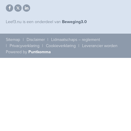
Leef3.nu is een onderdeel van
Beweging3.0
Sitemap
Disclaimer
Lidmaatschaps – reglement
Privacyverklaring
Cookieverklaring
Leverancier worden
Powered by
Puntkomma