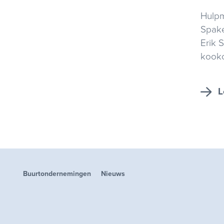
Hulpm
Spake
Erik 
kook
L
Buurtondernemingen
Nieuws