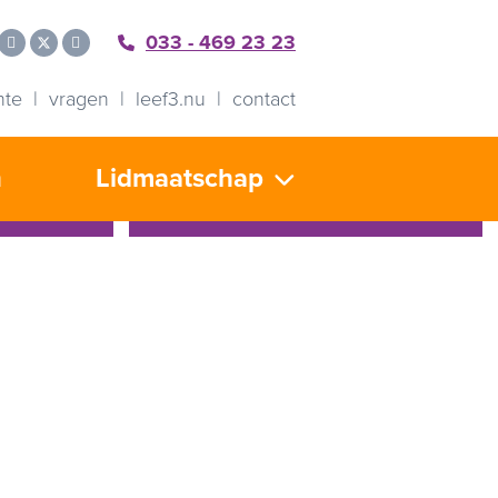
033 - 469 23 23
nte
vragen
leef3.nu
contact
n
Lidmaatschap
LEEFFit: Aqua Vitaal
hap
Vanaf 10 september