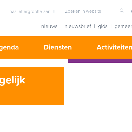
pas lettergrootte aan
nieuws
nieuwsbrief
gids
gemee
genda
Diensten
Activiteite
Uitgekookt vergoedt
jaarlijks uw lidmaatsc
gelijk