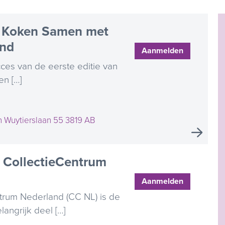
 Koken Samen met
ind
Aanmelden
es van de eerste editie van
ren […]
 Wuytierslaan 55 3819 AB
: CollectieCentrum
Aanmelden
trum Nederland (CC NL) is de
angrijk deel […]