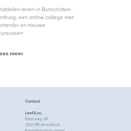
iddelen lenen in Bunschoten-
nburg, een online college met
Scherder en nieuwe
cursussen
ees meer
Contact
Leef3.nu
Basicweg 24
3821 BR Amersfoort
Bankrekeningnummer: