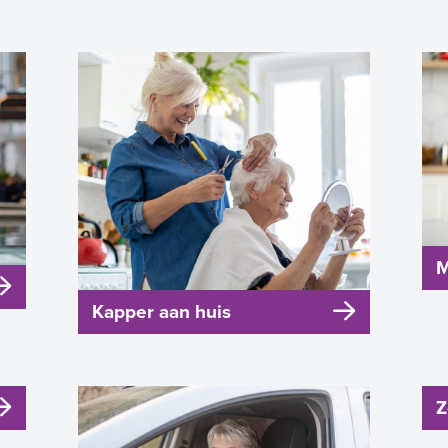
M
Kapper aan huis
Z