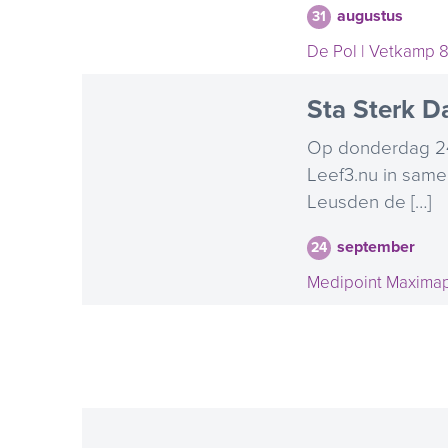
augustus
31
De Pol | Vetkamp 8
Sta Sterk D
Op donderdag 24
Leef3.nu in sam
Leusden de […]
september
24
Medipoint Maximap