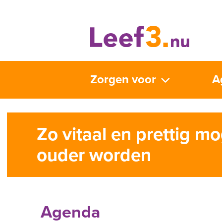
Zorgen voor
A
Zo vitaal en prettig mo
ouder worden
Agenda