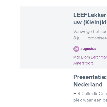
LEEFLekker
uw (Klein)k
Vanwege het succ
8 juli jl. organise
augustus
26
Mgr Blom Barchman
Amersfoort
Presentatie
Nederland
Het CollectieCen
plek waar een bel