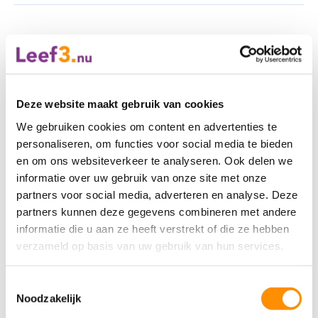
Mail
Print
Tweet
Ga direct naar
Deze website maakt gebruik van cookies
We gebruiken cookies om content en advertenties te
personaliseren, om functies voor social media te bieden
Lidmaatschap
en om ons websiteverkeer te analyseren. Ook delen we
Wijziging doorgeven
informatie over uw gebruik van onze site met onze
partners voor social media, adverteren en analyse. Deze
Nieuwsbrieven
partners kunnen deze gegevens combineren met andere
informatie die u aan ze heeft verstrekt of die ze hebben
Leef3.nu magazine
verzameld op basis van uw gebruik van hun services.
Diensten
Toestemmingsselectie
Noodzakelijk
Leef3.nu Zorgcollectief