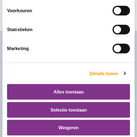
Voorkeuren
bel ons
033 - 469 23 23
mail ons
info@leef3.nu
Statistieken
Contact
Marketing
Leef3.nu
Basicweg 24
3821 BR Amersfoort
Details tonen
Bankrekeningnummer:
NL96 INGB 000 00 59305 t.n.v. Beweging 3.0
Hulpmiddelen zijn op dit adres niet verkrijgbaar. Hiervoor kunt u
Alles toestaan
terecht bij Medipoint, Vegro en Zuiver Zorg.
Selectie toestaan
033 - 469 23 23
info@leef3.nu
https://leef3.nu
Weigeren