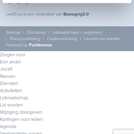
Leef3.nu is een onderdeel van
Beweging3.0
Sitemap
Disclaimer
Lidmaatschaps – reglement
Privacyverklaring
Cookieverklaring
Leverancier worden
Powered by
Puntkomma
Zorgen voor
Een ander
Jezelf
Nieuws
Diensten
Activiteiten
Lidmaatschap
Lid worden
Wijziging doorgeven
Kortingen voor leden
Agenda
Veelgestelde vragen