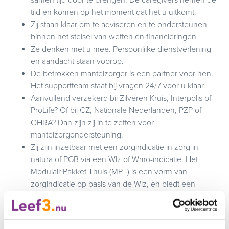
samen tijd door te brengen. De caregivers nemen de
tijd en komen op het moment dat het u uitkomt.
Zij staan klaar om te adviseren en te ondersteunen
binnen het stelsel van wetten en financieringen.
Ze denken met u mee. Persoonlijke dienstverlening
en aandacht staan voorop.
De betrokken mantelzorger is een partner voor hen.
Het supportteam staat bij vragen 24/7 voor u klaar.
Aanvullend verzekerd bij Zilveren Kruis, Interpolis of
ProLife? Of bij CZ, Nationale Nederlanden, PZP of
OHRA? Dan zijn zij in te zetten voor
mantelzorgondersteuning.
Zij zijn inzetbaar met een zorgindicatie in zorg in
natura of PGB via een Wlz of Wmo-indicatie. Het
Modulair Pakket Thuis (MPT) is een vorm van
zorgindicatie op basis van de Wlz, en biedt een
goede mogelijkheid wanneer er intensieve
begeleiding en ondersteuning nodig is. Daarnaast zijn
ze ook op particuliere basis inzetbaar.