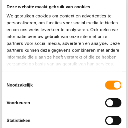
Deze website maakt gebruik van cookies
Waarom kiezen voor Dovida?
Dovida is een erkende, niet-medische organisatie voor
We gebruiken cookies om content en advertenties te
persoonlijke zorg thuis voor uw klanten. Dovida heeft
personaliseren, om functies voor social media te bieden
vestigingen door heel Nederland.
en om ons websiteverkeer te analyseren. Ook delen we
Met hun caregivers geloven zij in werken vanuit het hart
informatie over uw gebruik van onze site met onze
om goede en fijne ondersteuning te bieden.
partners voor social media, adverteren en analyse. Deze
partners kunnen deze gegevens combineren met andere
Vergoeding aanvullende mantelzorg
informatie die u aan ze heeft verstrekt of die ze hebben
Aanvullend verzekerd bij Zilveren Kruis, Interpolis of
verzameld op basis van uw gebruik van hun services.
ProLife? Of bij CZ, Nationale Nederlanden, PZP of OHRA?
Dan zijn zij in te zetten voor mantelzorgondersteuning.
Toestemmingsselectie
Noodzakelijk
Daarnaast kunt u binnen het
Leef3.nu Zorgcollectief
ook
korting ontvangen op uw aanvullende verzekering.
Voorkeuren
Interesse
Wilt u meer informatie of wilt u zich aanmelden?
Statistieken
Bel: 033 – 469 23 23