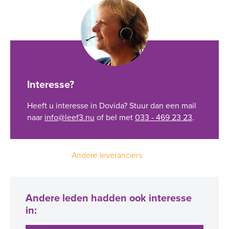
Interesse?
Heeft u interesse in Dovida? Stuur dan een mail
naar
info@leef3.nu
of bel met
033 - 469 23 23
.
Andere leveranciers
Andere leden hadden ook interesse
in: