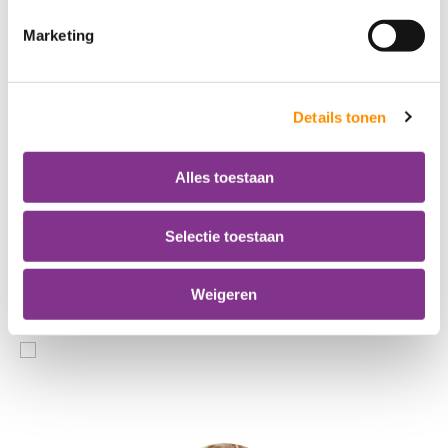
E-mail:
info@leef3.nu
Marketing
Prijslijst
Tarief
€ 62,20 (per uur)
Details tonen
Werkgebied
Alles toestaan
Barneveld, Putten, Regio Eemland, Achterveld, Amersfoort,
Baarn, Bunschoten-Spakenburg, Eemnes, Hoevelaken,
Hoogland, Hooglanderveen, Leusden, Nijkerk,
Selectie toestaan
Nijkerkerveen, Soest, Soestdijk, Soesterberg, Woudenberg,
Utrechtse Heuvelrug, Zeist
Weigeren