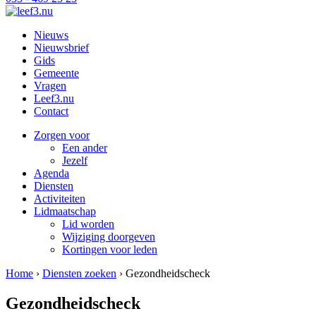
Nieuws
Nieuwsbrief
Gids
Gemeente
Vragen
Leef3.nu
Contact
Zorgen voor
Een ander
Jezelf
Agenda
Diensten
Activiteiten
Lidmaatschap
Lid worden
Wijziging doorgeven
Kortingen voor leden
Home
›
Diensten zoeken
›
Gezondheidscheck
Gezondheidscheck