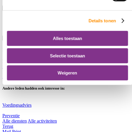
Details tonen
Alles toestaan
Interesse?
Selectie toestaan
Heeft u interesse in Gezondheidscheck? Stuur dan een mail naar
info@leef3.nu
of bel met
033 - 469 23 23
.
Weigeren
Andere leveranciers
Andere leden hadden ook interesse in:
Voedingsadvies
Preventie
Alle diensten
Alle activiteiten
Terug
Mail
Print