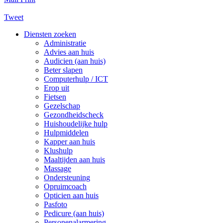
Tweet
Diensten zoeken
Administratie
Advies aan huis
Audicien (aan huis)
Beter slapen
Computerhulp / ICT
Erop uit
Fietsen
Gezelschap
Gezondheidscheck
Huishoudelijke hulp
Hulpmiddelen
Kapper aan huis
Klushulp
Maaltijden aan huis
Massage
Ondersteuning
Opruimcoach
Opticien aan huis
Pasfoto
Pedicure (aan huis)
Personenalarmering