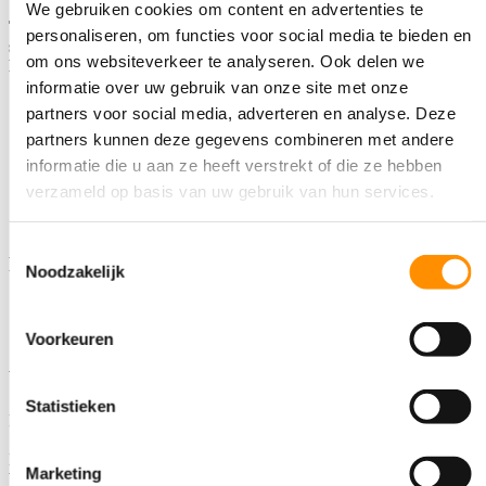
We gebruiken cookies om content en advertenties te
Tijdens de zomervakantie is er geen Gezondheidscheck, vanaf
personaliseren, om functies voor social media te bieden en
september zullen deze weer beginnen.
om ons websiteverkeer te analyseren. Ook delen we
Binnenkort zullen wij de agenda met nieuwe data aanvullen.
informatie over uw gebruik van onze site met onze
partners voor social media, adverteren en analyse. Deze
partners kunnen deze gegevens combineren met andere
informatie die u aan ze heeft verstrekt of die ze hebben
verzameld op basis van uw gebruik van hun services.
Toestemmingsselectie
Prijslijst
Noodzakelijk
Leden van Leef3.nu
€ 10,00
Niet-leden
€ 20,00
Voorkeuren
Werkgebied
Statistieken
Regio Eemland, Achterveld, Amersfoort, Baarn, Bunschoten-
Spakenburg, Eemnes, Hoevelaken, Hoogland, Hooglanderveen,
Leusden, Nijkerk, Nijkerkerveen, Soest, Soestdijk, Soesterberg,
Marketing
Woudenberg