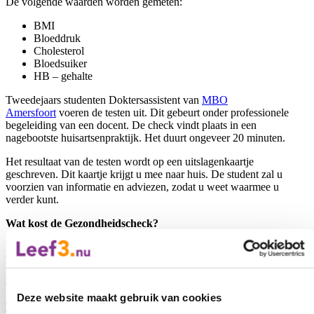
De volgende waarden worden gemeten:
BMI
Bloeddruk
Cholesterol
Bloedsuiker
HB – gehalte
Tweedejaars studenten Doktersassistent van
MBO
Amersfoort
voeren de testen uit. Dit gebeurt onder professionele
begeleiding van een docent. De check vindt plaats in een
nagebootste huisartsenpraktijk. Het duurt ongeveer 20 minuten.
Het resultaat van de testen wordt op een uitslagenkaartje
geschreven. Dit kaartje krijgt u mee naar huis. De student zal u
voorzien van informatie en adviezen, zodat u weet waarmee u
verder kunt.
Wat kost de Gezondheidscheck?
Het tarief bedraagt € 10,- voor leden van Leef3.nu. Niet-leden
betalen vanaf september € 20,-.
Contant
betalen bij de student.
Opgeven?
Deze website maakt gebruik van cookies
Klik op de locatie naar keuze.