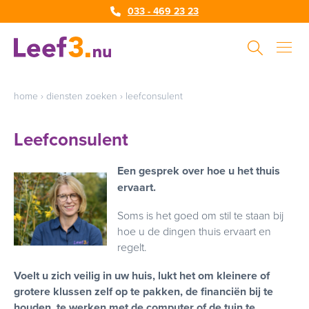
033 - 469 23 23
home
›
diensten zoeken
›
leefconsulent
Leefconsulent
Een gesprek over hoe u het thuis
ervaart.
Soms is het goed om stil te staan bij
hoe u de dingen thuis ervaart en
regelt.
Voelt u zich veilig in uw huis, lukt het om kleinere of
grotere klussen zelf op te pakken, de financiën bij te
houden, te werken met de computer of de tuin te