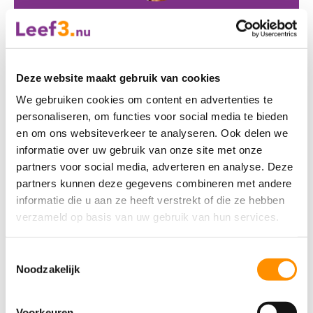
Interesse?
Heeft u interesse in Leefconsulent? Stuur dan
een mail naar
info@leef3.nu
of bel met
033 -
Deze website maakt gebruik van cookies
469 23 23
.
We gebruiken cookies om content en advertenties te
personaliseren, om functies voor social media te bieden
en om ons websiteverkeer te analyseren. Ook delen we
Andere leveranciers
informatie over uw gebruik van onze site met onze
partners voor social media, adverteren en analyse. Deze
partners kunnen deze gegevens combineren met andere
Andere leden hadden ook interesse
informatie die u aan ze heeft verstrekt of die ze hebben
in:
verzameld op basis van uw gebruik van hun services.
Toestemmingsselectie
Noodzakelijk
Voorkeuren