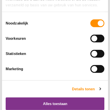
verzameld op basis van uw gebruik van hun services.
Toestemmingsselectie
Noodzakelijk
Voorkeuren
Statistieken
Interesse?
Heeft u interesse in Medipoint? Stuur dan een
Marketing
mail naar
info@leef3.nu
of bel met
033 - 469 23
23
.
Details tonen
Andere leveranciers
Alles toestaan