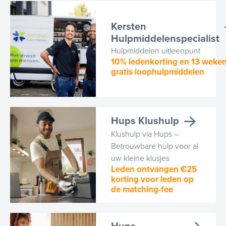
Kersten
Hulpmiddelenspecialist
Hulpmiddelen uitleenpunt
10% ledenkorting en 13 weke
gratis loophulpmiddelen
Hups Klushulp
Klushulp via Hups –
Betrouwbare hulp voor al
uw kleine klusjes
Leden ontvangen €25
korting voor leden op
de matching-fee