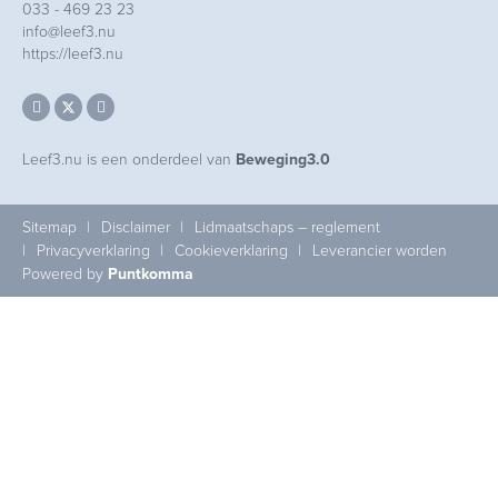
033 - 469 23 23
info@leef3.nu
https://leef3.nu
Leef3.nu is een onderdeel van
Beweging3.0
Sitemap
Disclaimer
Lidmaatschaps – reglement
Privacyverklaring
Cookieverklaring
Leverancier worden
Powered by
Puntkomma