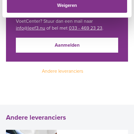
Interesse?
Weigeren
Heeft u interesse in Medisch Pedicure
VoetCenter? Stuur dan een mail naar
info@leef3.nu
of bel met
033 - 469 23 23
.
Aanmelden
Andere leveranciers
Andere leveranciers