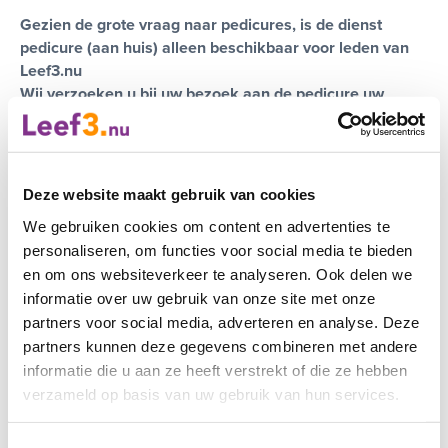
Gezien de grote vraag naar pedicures, is de dienst
pedicure (aan huis) alleen beschikbaar voor leden van
Leef3.nu
Wij verzoeken u bij uw bezoek aan de pedicure uw
ledenpas te tonen.
Prijslijst
Deze website maakt gebruik van cookies
Ledenvoordeel
10% korting op de basisbehandeling
We gebruiken cookies om content en advertenties te
Werkgebied
personaliseren, om functies voor social media te bieden
en om ons websiteverkeer te analyseren. Ook delen we
Regio Eemland, Achterveld, Amersfoort, Baarn,
informatie over uw gebruik van onze site met onze
Bunschoten-Spakenburg, Eemnes, Hoevelaken, Hoogland,
partners voor social media, adverteren en analyse. Deze
Hooglanderveen, Leusden, Nijkerk, Nijkerkerveen, Soest,
partners kunnen deze gegevens combineren met andere
Soestdijk, Soesterberg, Woudenberg
informatie die u aan ze heeft verstrekt of die ze hebben
verzameld op basis van uw gebruik van hun services.