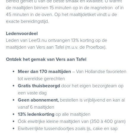
bereid geniet u van de beste smaak en kwaliteit. U warmt
de maaltijden binnen 15 minuten op in de magnetron of in
45 minuten in de oven. Op het maaltijdetiket vindt u de
exacte bereidingstijd.
Ledenvoordeel
Leden van Leef3.nu ontvangen 13% korting op de
maaltijden van Vers aan Tafel (m.u.v. de Proefbox).
Ontdek het gemak van Vers aan Tafel
Meer dan 170 maaltijden
– Van Hollandse favorieten
tot wereldse gerechten
Gratis thuisbezorgd
door het eigen bezorgteam op
een vaste dag
Geen abonnement,
bestellen is vrijblijvend en kan al
vanaf 6 maaltijden
13% ledenkorting
op alle maaltijden
Óók eiwitrijke kleine maaltijden van (350 à 400 gram)
Eiwitverrijkte tussendoortjes zoals ijs, cake en sap