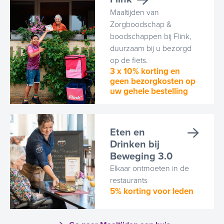
Maaltijden van
Zorgboodschap &
boodschappen bij Flink,
duurzaam bij u bezorgd
op de fiets.
3 x 10% korting en
geen bezorgkosten op
uw gehele bestelling
Eten en
Drinken bij
Beweging 3.0
Elkaar ontmoeten in de
restaurants
5% korting voor leden