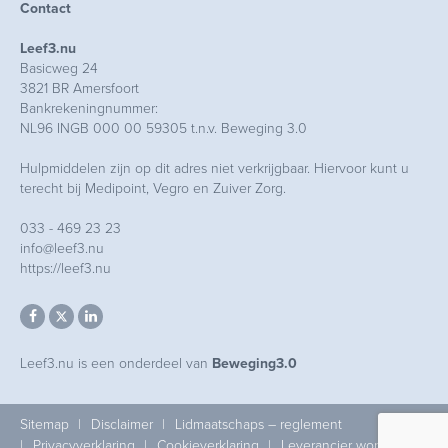
Contact
Leef3.nu
Basicweg 24
3821 BR Amersfoort
Bankrekeningnummer:
NL96 INGB 000 00 59305 t.n.v. Beweging 3.0
Hulpmiddelen zijn op dit adres niet verkrijgbaar. Hiervoor kunt u
terecht bij Medipoint, Vegro en Zuiver Zorg.
033 - 469 23 23
info@leef3.nu
https://leef3.nu
Leef3.nu is een onderdeel van
Beweging3.0
Sitemap
Disclaimer
Lidmaatschaps – reglement
Privacyverklaring
Cookieverklaring
Leverancier worden