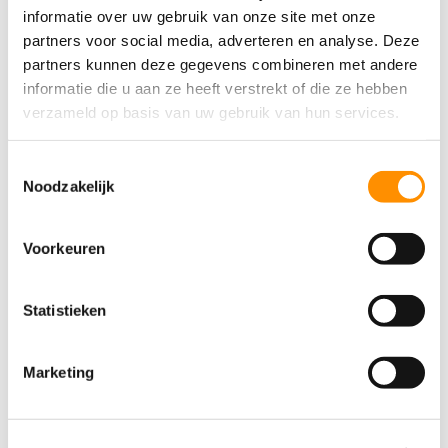
informatie over uw gebruik van onze site met onze
Pedicure (aan huis)
partners voor social media, adverteren en analyse. Deze
partners kunnen deze gegevens combineren met andere
informatie die u aan ze heeft verstrekt of die ze hebben
verzameld op basis van uw gebruik van hun services.
Toestemmingsselectie
Noodzakelijk
Voorkeuren
Statistieken
Audicien (aan huis)
Marketing