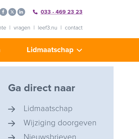
033 - 469 23 23
nte
vragen
leef3.nu
contact
n
Lidmaatschap
Ga direct naar
Lidmaatschap
Wijziging doorgeven
Nieuwsbrieven