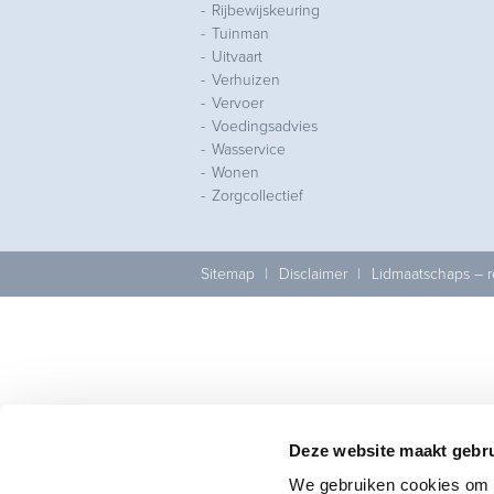
Rijbewijskeuring
Tuinman
Uitvaart
Verhuizen
Vervoer
Voedingsadvies
Wasservice
Wonen
Zorgcollectief
Sitemap
Disclaimer
Lidmaatschaps – 
Deze website maakt gebru
We gebruiken cookies om c