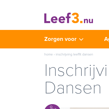
Zorgen voor
A
home
›
inschrijving leeffit dansen
Inschrijv
Dansen