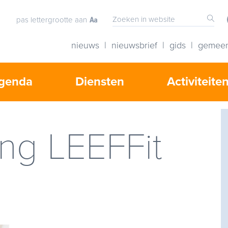
pas lettergrootte aan
nieuws
nieuwsbrief
gids
gemee
genda
Diensten
Activiteite
ing LEEFFit