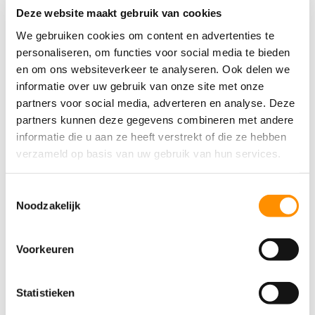
Vriendelijke groeten,
Deze website maakt gebruik van cookies
Leef3.nu
We gebruiken cookies om content en advertenties te
personaliseren, om functies voor social media te bieden
en om ons websiteverkeer te analyseren. Ook delen we
informatie over uw gebruik van onze site met onze
Mail
Print
Tweet
partners voor social media, adverteren en analyse. Deze
partners kunnen deze gegevens combineren met andere
informatie die u aan ze heeft verstrekt of die ze hebben
Ga direct naar
verzameld op basis van uw gebruik van hun services.
Toestemmingsselectie
Lidmaatschap
Noodzakelijk
Wijziging doorgeven
Voorkeuren
Nieuwsbrieven
Statistieken
Leef3.nu magazine