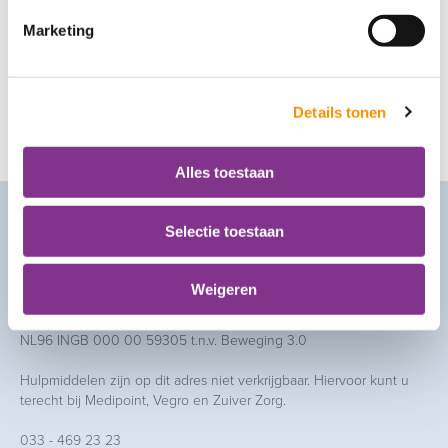
Diensten
Marketing
Leef3.nu Zorgcollectief
Details tonen
bel ons
033 - 469 23 23
mail ons
info@leef3.nu
Alles toestaan
Contact
Selectie toestaan
Leef3.nu
Basicweg 24
Weigeren
3821 BR Amersfoort
Bankrekeningnummer:
NL96 INGB 000 00 59305 t.n.v. Beweging 3.0
Hulpmiddelen zijn op dit adres niet verkrijgbaar. Hiervoor kunt u
terecht bij Medipoint, Vegro en Zuiver Zorg.
033 - 469 23 23