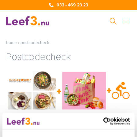
033 - 469 23 23
home
›
postcodecheck
Postcodecheck
U heeft met succes uw gegevens doorgegeven. Binnen 5
werkdagen ontvangt u bericht van ons.