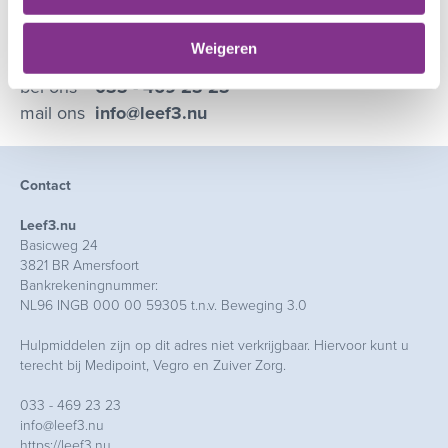
Leef3.nu Zorgcollectief
Weigeren
bel ons
033 - 469 23 23
mail ons
info@leef3.nu
Contact
Leef3.nu
Basicweg 24
3821 BR Amersfoort
Bankrekeningnummer:
NL96 INGB 000 00 59305 t.n.v. Beweging 3.0
Hulpmiddelen zijn op dit adres niet verkrijgbaar. Hiervoor kunt u
terecht bij Medipoint, Vegro en Zuiver Zorg.
033 - 469 23 23
info@leef3.nu
https://leef3.nu