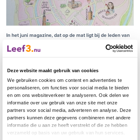
In het juni magazine, dat op de mat ligt bij de leden van
Leef3.nu, staat een prachtige wandelroute door
Amersfoort.
Vera van Brakel, dol op Amersfoort, loopt in haar vlog een
deel van de route langs de Grote Sint Jansstraat en de
Deze website maakt gebruik van cookies
Koppelpoort.
We gebruiken cookies om content en advertenties te
personaliseren, om functies voor social media te bieden
Bekijk de video
hier
.
en om ons websiteverkeer te analyseren. Ook delen we
Wil je de route lopen en ben je (nog) geen lid van
informatie over uw gebruik van onze site met onze
Leef3.nu? Bekijk dan
hier
het digitale magazine.
partners voor social media, adverteren en analyse. Deze
partners kunnen deze gegevens combineren met andere
informatie die u aan ze heeft verstrekt of die ze hebben
verzameld op basis van uw gebruik van hun services.