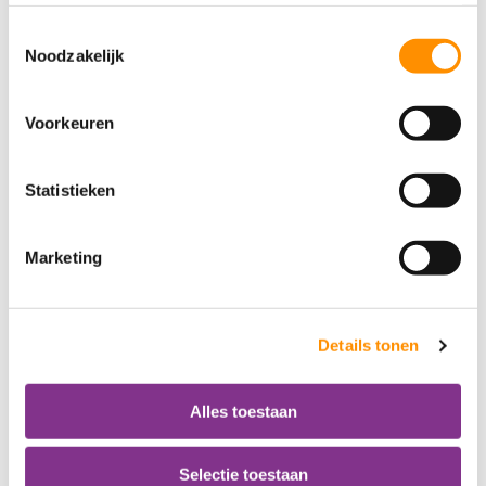
Toestemmingsselectie
Noodzakelijk
Terug
Mail
Print
Tweet
Voorkeuren
Statistieken
Ga direct naar
Marketing
Lidmaatschap
Wijziging doorgeven
Details tonen
Nieuwsbrieven
Alles toestaan
Leef3.nu magazine
Diensten
Selectie toestaan