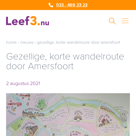
033 - 469 23 23
home
›
nieuws
›
gezellige, korte wandelroute door amersfoort
Gezellige, korte wandelroute
door Amersfoort
2 augustus 2021