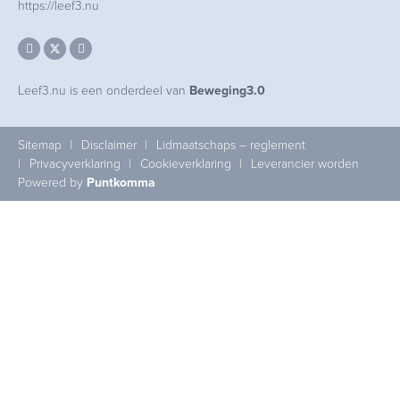
https://leef3.nu
Leef3.nu is een onderdeel van
Beweging3.0
Sitemap
Disclaimer
Lidmaatschaps – reglement
Privacyverklaring
Cookieverklaring
Leverancier worden
Powered by
Puntkomma